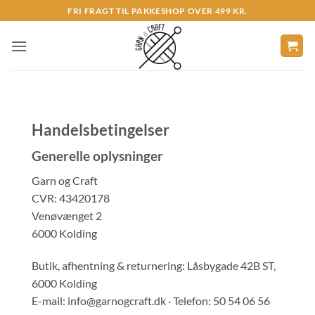
Fortsæt
FRI FRAGT TIL PAKKESHOP OVER 499 KR.
til
indhold
Handelsbetingelser
Generelle oplysninger
Garn og Craft
CVR: 43420178
Venøvænget 2
6000 Kolding
Butik, afhentning & returnering: Låsbygade 42B ST,
6000 Kolding
E-mail: info@garnogcraft.dk · Telefon: 50 54 06 56