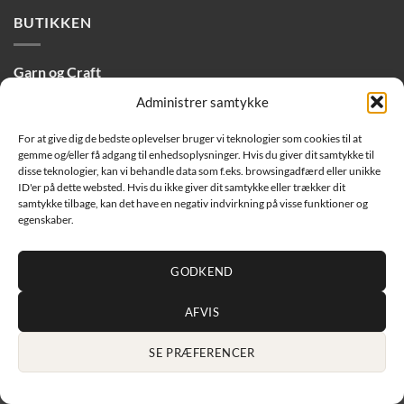
BUTIKKEN
Garn og Craft
Låsbygade 42B ST, 6000 Kolding
Administrer samtykke
info@garnogcraft.dk
Tlf. 50 54 06 56
For at give dig de bedste oplevelser bruger vi teknologier som cookies til at
gemme og/eller få adgang til enhedsoplysninger. Hvis du giver dit samtykke til
disse teknologier, kan vi behandle data som f.eks. browsingadfærd eller unikke
Åbningstider i butikken
ID'er på dette websted. Hvis du ikke giver dit samtykke eller trækker dit
!! FERIELUKKET i butikken i uge 32 + 33 !!
samtykke tilbage, kan det have en negativ indvirkning på visse funktioner og
egenskaber.
Mandag og onsdag–fredag: 11–17
Lørdag: 11–14
Tirsdag og søndag: lukket
GODKEND
AFVIS
Copyright 2026 ©
Garn og Craft
|
SE PRÆFERENCER
CVR: 43420178