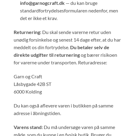
info@garnogcraft.dk
— du kan bruge
standardfortrydelsesformularen nedenfor, men
det er ikke et krav.
Returnering:
Du skal sende varerne retur uden
unødig forsinkelse og senest 14 dage efter, at du har
meddelt os din fortrydelse.
Du betaler selv de
direkte udgifter til returnering
og bærer risikoen
for varerne under transporten. Returadresse:
Garn og Craft
Låsbygade 42B ST
6000 Kolding
Du kan også aflevere varen i butikken på samme
adresse i åbningstiden.
Varens stand:
Du må undersøge varen på samme
måde, som du kunne i en fysisk butik. Bruger du