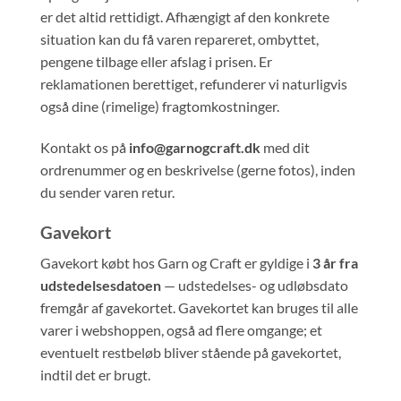
er det altid rettidigt. Afhængigt af den konkrete
situation kan du få varen repareret, ombyttet,
pengene tilbage eller afslag i prisen. Er
reklamationen berettiget, refunderer vi naturligvis
også dine (rimelige) fragtomkostninger.
Kontakt os på
info@garnogcraft.dk
med dit
ordrenummer og en beskrivelse (gerne fotos), inden
du sender varen retur.
Gavekort
Gavekort købt hos Garn og Craft er gyldige i
3 år fra
udstedelsesdatoen
— udstedelses- og udløbsdato
fremgår af gavekortet. Gavekortet kan bruges til alle
varer i webshoppen, også ad flere omgange; et
eventuelt restbeløb bliver stående på gavekortet,
indtil det er brugt.